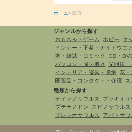
ホーム
筆箱
ジャンルから探す
おもちゃ・ゲーム
ホビー
キ
インナー・下着・ナイトウエ
本・雑誌・コミック
CD・DV
パソコン・周辺機器
光回線・
インテリア・寝具・収納
花・
医薬品・コンタクト・介護
ス
種類から探す
ティラノサウルス
ブラキオサ
プテラノドン
スピノサウルス
プレシオサウルス
アパトサウ