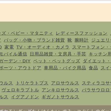
ッズ・ベビー・マタニティ
レディースファッション
ア
バッグ・小物・ブランド雑貨
靴
腕時計
ジュエリ
D
家電
TV・オーディオ・カメラ
スマートフォン・
モバイル通信
日用品雑貨・文房具・手芸
キッチン
ガーデン・DIY
ペット・ペットグッズ
ダイエット・
ポーツ・アウトドア
車用品・バイク用品
食品
スイ
ウルス
トリケラトプス
アロサウルス
スティラコサ
ヴェロキラプトル
アンキロサウルス
パラサウロロ
ルス
イグアノドン
ギガノトサウルス