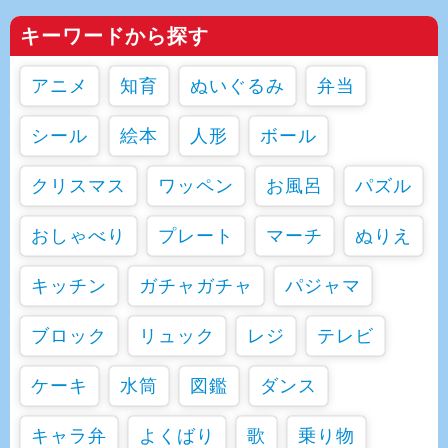
キーワードから探す
アニメ
知育
ぬいぐるみ
弁当
シール
絵本
人形
ボール
クリスマス
ワッペン
お風呂
パズル
おしゃべり
プレート
マーチ
ぬりえ
キッチン
ガチャガチャ
パジャマ
ブロック
リュック
レジ
テレビ
ケーキ
水筒
図鑑
ダンス
キャラ弁
よくばり
歌
乗り物