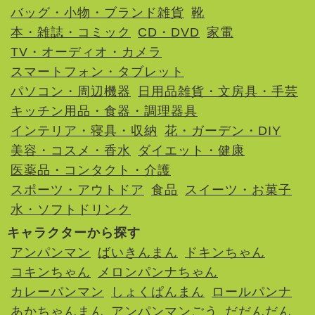
バッグ・小物・ブランド雑貨
靴
本・雑誌・コミック
CD・DVD
家電
TV・オーディオ・カメラ
スマートフォン・タブレット
パソコン・周辺機器
日用品雑貨・文房具・手芸
キッチン用品・食器・調理器具
インテリア・寝具・収納
花・ガーデン・DIY
美容・コスメ・香水
ダイエット・健康
医薬品・コンタクト・介護
スポーツ・アウトドア
食品
スイーツ・お菓子
水・ソフトドリンク
キャラクターから探す
アンパンマン
ばいきんまん
ドキンちゃん
コキンちゃん
メロンパンナちゃん
カレーパンマン
しょくぱんまん
ロールパンナ
あかちゃんまん
アンパンマンごう
だだんだん