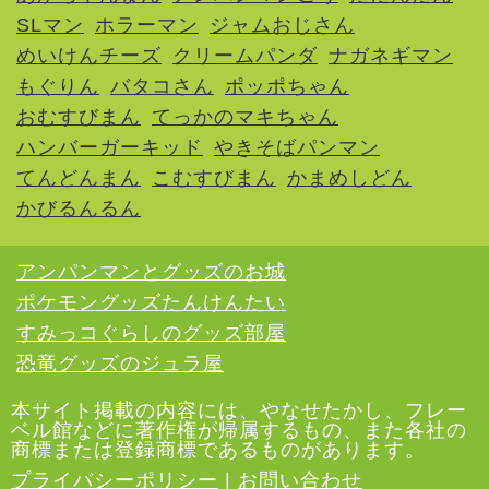
SLマン
ホラーマン
ジャムおじさん
めいけんチーズ
クリームパンダ
ナガネギマン
もぐりん
バタコさん
ポッポちゃん
おむすびまん
てっかのマキちゃん
ハンバーガーキッド
やきそばパンマン
てんどんまん
こむすびまん
かまめしどん
かびるんるん
アンパンマンとグッズのお城
ポケモングッズたんけんたい
すみっコぐらしのグッズ部屋
恐竜グッズのジュラ屋
本サイト掲載の内容には、やなせたかし、フレー
ベル館などに著作権が帰属するもの、また各社の
商標または登録商標であるものがあります。
プライバシーポリシー
|
お問い合わせ