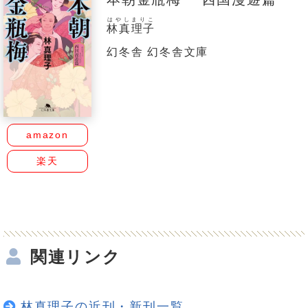
はやしまりこ
林真理子
幻冬舎 幻冬舎文庫
amazon
楽天
関連リンク
林真理子の近刊・新刊一覧