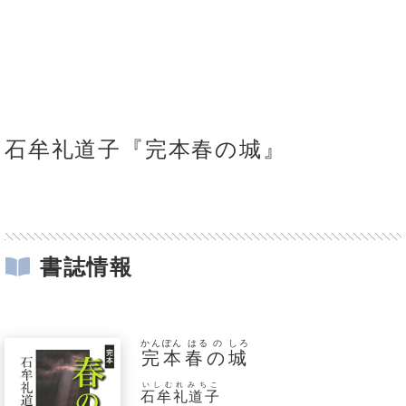
石牟礼道子『完本春の城』
書誌情報
かんぽん はる の しろ
完本春の城
いしむれみちこ
石牟礼道子