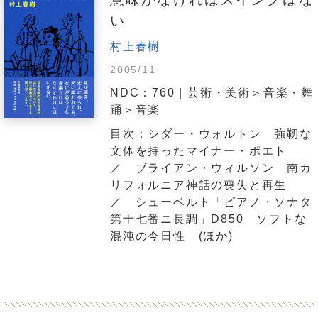
い
村上春樹
2005/11
NDC：760 | 芸術・美術＞音楽・舞
踊＞音楽
目次：シダー・ウォルトン 強靭な
文体を持ったマイナー・ポエト
／ ブライアン・ウィルソン 南カ
リフォルニア神話の喪失と再生
／ シューベルト「ピアノ・ソナタ
第十七番ニ長調」D850 ソフトな
混沌の今日性 (ほか)