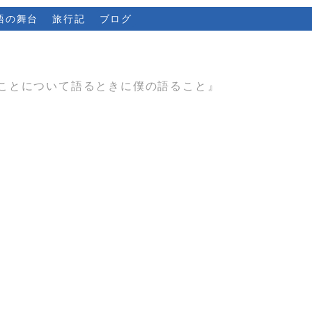
語の舞台
旅行記
ブログ
ことについて語るときに僕の語ること』