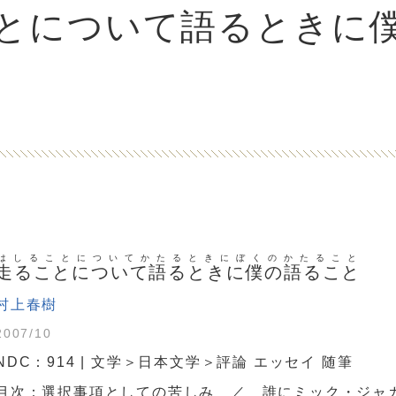
とについて語るときに
はしることについてかたるときにぼくのかたること
走ることについて語るときに僕の語ること
村上春樹
2007/10
NDC：914 | 文学＞日本文学＞評論 エッセイ 随筆
目次：選択事項としての苦しみ ／ 誰にミック・ジャ