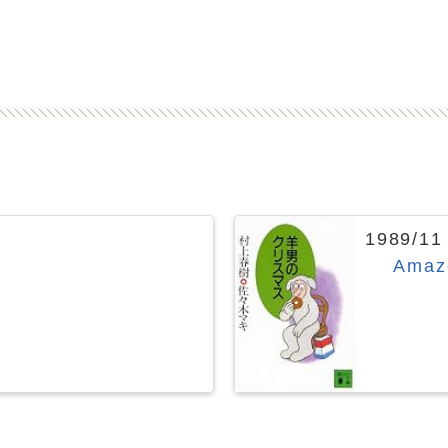
1989/
Ama