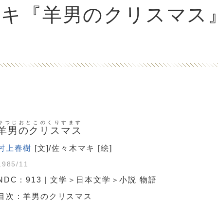
マキ『羊男のクリスマス
ひつじおとこのくりすます
羊男のクリスマス
村上春樹
[文]/佐々木マキ [絵]
1985/11
NDC：913 | 文学＞日本文学＞小説 物語
目次：羊男のクリスマス