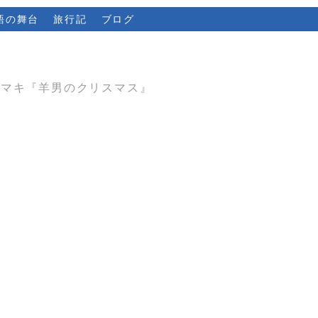
語の舞台
旅行記
ブログ
木マキ『羊男のクリスマス』