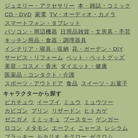
ジュエリー・アクセサリー
本・雑誌・コミック
CD・DVD
家電
TV・オーディオ・カメラ
スマートフォン・タブレット
パソコン・周辺機器
日用品雑貨・文房具・手芸
キッチン用品・食器・調理器具
インテリア・寝具・収納
花・ガーデン・DIY
サービス・リフォーム
ペット・ペットグッズ
美容・コスメ・香水
ダイエット・健康
医薬品・コンタクト・介護
スポーツ・アウトドア
食品
スイーツ・お菓子
キャラクターから探す
ピカチュウ
イーブイ
ミュウ
ミュウツー
カビゴン
プリン
リザードン
ヒトカゲ
ゼニガメ
ミミッキュ
ブースター
ゲンガー
ロコン
メタモン
エーフィ
ニャース
レシラム
ブラッキー
ルカリオ
モクロー
ゼクロム