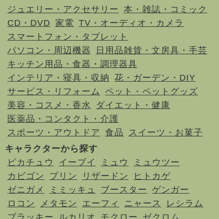
ジュエリー・アクセサリー
本・雑誌・コミック
CD・DVD
家電
TV・オーディオ・カメラ
スマートフォン・タブレット
パソコン・周辺機器
日用品雑貨・文房具・手芸
キッチン用品・食器・調理器具
インテリア・寝具・収納
花・ガーデン・DIY
サービス・リフォーム
ペット・ペットグッズ
美容・コスメ・香水
ダイエット・健康
医薬品・コンタクト・介護
スポーツ・アウトドア
食品
スイーツ・お菓子
キャラクターから探す
ピカチュウ
イーブイ
ミュウ
ミュウツー
カビゴン
プリン
リザードン
ヒトカゲ
ゼニガメ
ミミッキュ
ブースター
ゲンガー
ロコン
メタモン
エーフィ
ニャース
レシラム
ブラッキー
ルカリオ
モクロー
ゼクロム