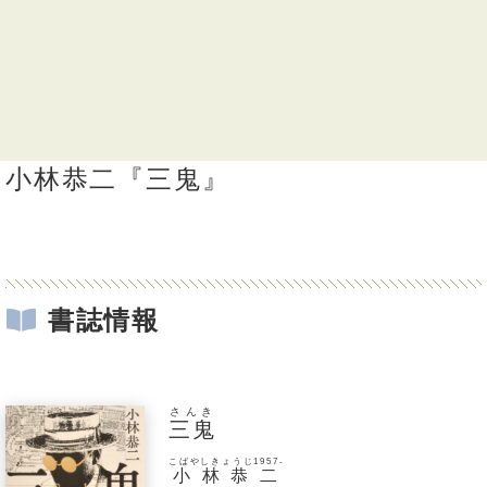
小林恭二『三鬼』
書誌情報
さんき
三鬼
こばやしきょうじ1957-
小林恭二