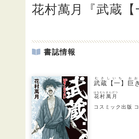
花村萬月『武蔵【
書誌情報
むさしいち お
武蔵【一】巨
はなむらまんげつ
花村萬月
コスミック出版 