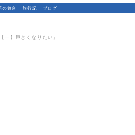
語の舞台
旅行記
ブログ
【一】巨きくなりたい』