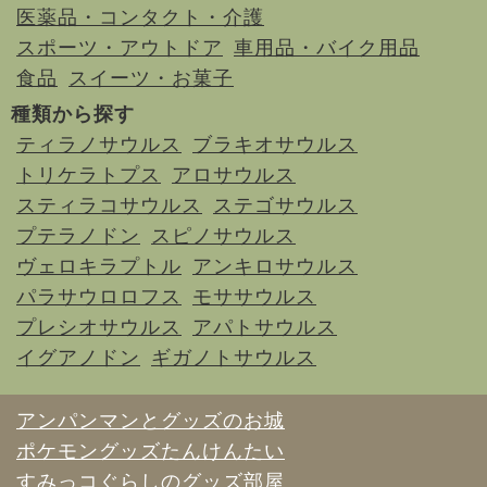
医薬品・コンタクト・介護
スポーツ・アウトドア
車用品・バイク用品
食品
スイーツ・お菓子
種類から探す
ティラノサウルス
ブラキオサウルス
トリケラトプス
アロサウルス
スティラコサウルス
ステゴサウルス
プテラノドン
スピノサウルス
ヴェロキラプトル
アンキロサウルス
パラサウロロフス
モササウルス
プレシオサウルス
アパトサウルス
イグアノドン
ギガノトサウルス
アンパンマンとグッズのお城
ポケモングッズたんけんたい
すみっコぐらしのグッズ部屋