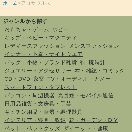
ホーム
アロサウルス
ジャンルから探す
おもちゃ・ゲーム
ホビー
キッズ・ベビー・マタニティ
レディースファッション
メンズファッション
インナー・下着・ナイトウエア
バッグ・小物・ブランド雑貨
靴
腕時計
ジュエリー・アクセサリー
本・雑誌・コミック
CD・DVD
家電
TV・オーディオ・カメラ
スマートフォン・タブレット
パソコン・周辺機器
光回線・モバイル通信
日用品雑貨・文房具・手芸
キッチン用品・食器・調理器具
インテリア・寝具・収納
花・ガーデン・DIY
ペット・ペットグッズ
ダイエット・健康