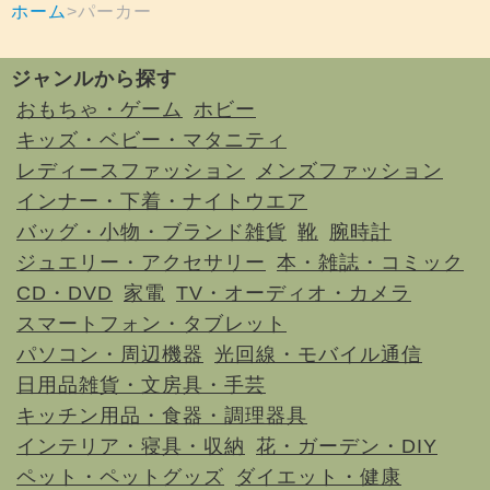
ホーム
パーカー
ジャンルから探す
おもちゃ・ゲーム
ホビー
キッズ・ベビー・マタニティ
レディースファッション
メンズファッション
インナー・下着・ナイトウエア
バッグ・小物・ブランド雑貨
靴
腕時計
ジュエリー・アクセサリー
本・雑誌・コミック
CD・DVD
家電
TV・オーディオ・カメラ
スマートフォン・タブレット
パソコン・周辺機器
光回線・モバイル通信
日用品雑貨・文房具・手芸
キッチン用品・食器・調理器具
インテリア・寝具・収納
花・ガーデン・DIY
ペット・ペットグッズ
ダイエット・健康