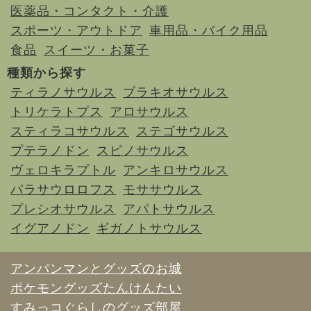
医薬品・コンタクト・介護
スポーツ・アウトドア
車用品・バイク用品
食品
スイーツ・お菓子
種類から探す
ティラノサウルス
ブラキオサウルス
トリケラトプス
アロサウルス
スティラコサウルス
ステゴサウルス
プテラノドン
スピノサウルス
ヴェロキラプトル
アンキロサウルス
パラサウロロフス
モササウルス
プレシオサウルス
アパトサウルス
イグアノドン
ギガノトサウルス
アンパンマンとグッズのお城
ポケモングッズたんけんたい
すみっコぐらしのグッズ部屋