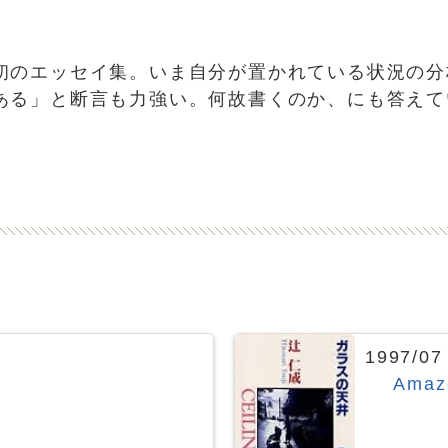
初のエッセイ集。いま自分が置かれている状況の分
ある」と断言も力強い。何故書くのか、にも答えて
1997/
Ama