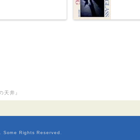
の天井』
. Some Rights Reserved.