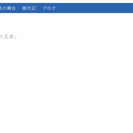
語の舞台
旅行記
ブログ
の天井』