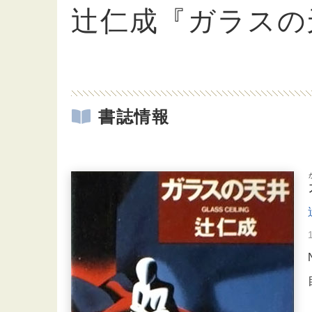
辻仁成『ガラスの
書誌情報