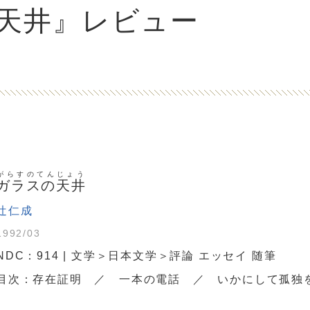
天井』レビュー
がらすのてんじょう
ガラスの天井
辻仁成
1992/03
NDC：914 | 文学＞日本文学＞評論 エッセイ 随筆
目次：存在証明 ／ 一本の電話 ／ いかにして孤独を