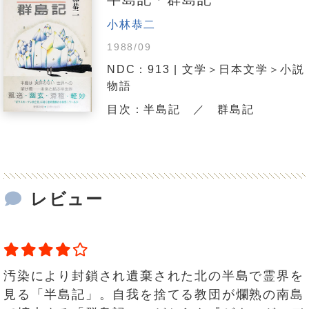
小林恭二
1988/09
NDC：913 | 文学＞日本文学＞小説
物語
目次：半島記 ／ 群島記
レビュー
汚染により封鎖され遺棄された北の半島で霊界を
見る「半島記」。自我を捨てる教団が爛熟の南島