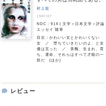
村上龍
1987/07
NDC：914 | 文学＞日本文学＞評論
エッセイ 随筆
目次：かわいい女とかわいくない
女 ／ 堕ちていきたいのよ、と女
優は言った ／ 美醜、生まれ、育
ち、運命、それらはすべて才能の一
部だ (ほか)
レビュー