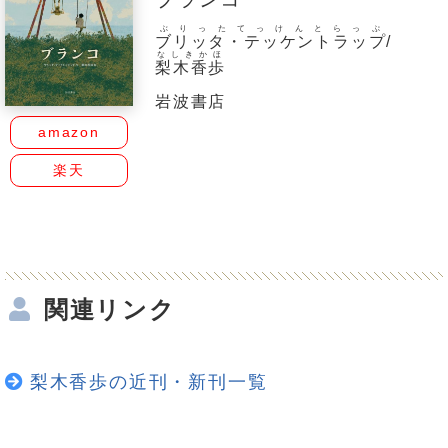
ぶりったてっけんとらっぷ
ブリッタ・テッケントラップ
/
なしきかほ
梨木香歩
岩波書店
amazon
楽天
関連リンク
梨木香歩の近刊・新刊一覧