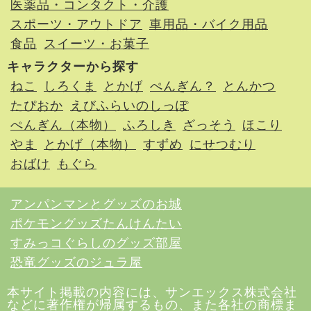
医薬品・コンタクト・介護
スポーツ・アウトドア
車用品・バイク用品
食品
スイーツ・お菓子
キャラクターから探す
ねこ
しろくま
とかげ
ぺんぎん？
とんかつ
たぴおか
えびふらいのしっぽ
ぺんぎん（本物）
ふろしき
ざっそう
ほこり
やま
とかげ（本物）
すずめ
にせつむり
おばけ
もぐら
アンパンマンとグッズのお城
ポケモングッズたんけんたい
すみっコぐらしのグッズ部屋
恐竜グッズのジュラ屋
本サイト掲載の内容には、サンエックス株式会社
などに著作権が帰属するもの、また各社の商標ま