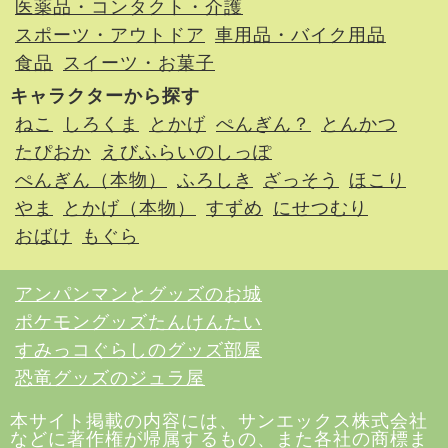
医薬品・コンタクト・介護
スポーツ・アウトドア
車用品・バイク用品
食品
スイーツ・お菓子
キャラクターから探す
ねこ
しろくま
とかげ
ぺんぎん？
とんかつ
たぴおか
えびふらいのしっぽ
ぺんぎん（本物）
ふろしき
ざっそう
ほこり
やま
とかげ（本物）
すずめ
にせつむり
おばけ
もぐら
アンパンマンとグッズのお城
ポケモングッズたんけんたい
すみっコぐらしのグッズ部屋
恐竜グッズのジュラ屋
本サイト掲載の内容には、サンエックス株式会社
などに著作権が帰属するもの、また各社の商標ま