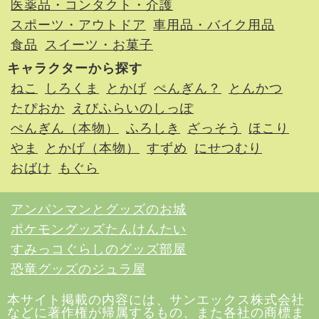
医薬品・コンタクト・介護
スポーツ・アウトドア
車用品・バイク用品
食品
スイーツ・お菓子
キャラクターから探す
ねこ
しろくま
とかげ
ぺんぎん？
とんかつ
たぴおか
えびふらいのしっぽ
ぺんぎん（本物）
ふろしき
ざっそう
ほこり
やま
とかげ（本物）
すずめ
にせつむり
おばけ
もぐら
アンパンマンとグッズのお城
ポケモングッズたんけんたい
すみっコぐらしのグッズ部屋
恐竜グッズのジュラ屋
本サイト掲載の内容には、サンエックス株式会社
などに著作権が帰属するもの、また各社の商標ま