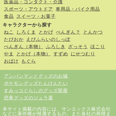
医薬品・コンタクト・介護
スポーツ・アウトドア
車用品・バイク用品
食品
スイーツ・お菓子
キャラクターから探す
ねこ
しろくま
とかげ
ぺんぎん？
とんかつ
たぴおか
えびふらいのしっぽ
ぺんぎん（本物）
ふろしき
ざっそう
ほこり
やま
とかげ（本物）
すずめ
にせつむり
おばけ
もぐら
アンパンマンとグッズのお城
ポケモングッズたんけんたい
すみっコぐらしのグッズ部屋
恐竜グッズのジュラ屋
本サイト掲載の内容には、サンエックス株式会社
などに著作権が帰属するもの、また各社の商標ま