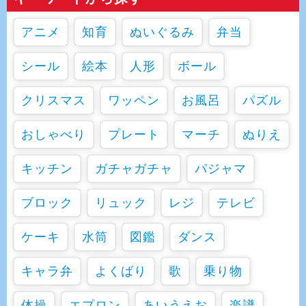
アニメ
知育
ぬいぐるみ
弁当
シール
絵本
人形
ボール
クリスマス
ワッペン
お風呂
パズル
おしゃべり
プレート
マーチ
ぬりえ
キッチン
ガチャガチャ
パジャマ
ブロック
リュック
レジ
テレビ
ケーキ
水筒
図鑑
ダンス
キャラ弁
よくばり
歌
乗り物
体操
エプロン
あいうえお
楽譜