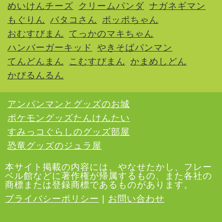
めいけんチーズ
クリームパンダ
ナガネギマン
もぐりん
バタコさん
ポッポちゃん
おむすびまん
てっかのマキちゃん
ハンバーガーキッド
やきそばパンマン
てんどんまん
こむすびまん
かまめしどん
かびるんるん
アンパンマンとグッズのお城
ポケモングッズたんけんたい
すみっコぐらしのグッズ部屋
恐竜グッズのジュラ屋
本サイト掲載の内容には、やなせたかし、フレー
ベル館などに著作権が帰属するもの、また各社の
商標または登録商標であるものがあります。
プライバシーポリシー
|
お問い合わせ