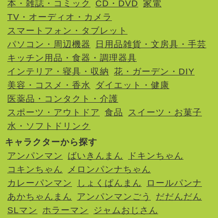
本・雑誌・コミック
CD・DVD
家電
TV・オーディオ・カメラ
スマートフォン・タブレット
パソコン・周辺機器
日用品雑貨・文房具・手芸
キッチン用品・食器・調理器具
インテリア・寝具・収納
花・ガーデン・DIY
美容・コスメ・香水
ダイエット・健康
医薬品・コンタクト・介護
スポーツ・アウトドア
食品
スイーツ・お菓子
水・ソフトドリンク
キャラクターから探す
アンパンマン
ばいきんまん
ドキンちゃん
コキンちゃん
メロンパンナちゃん
カレーパンマン
しょくぱんまん
ロールパンナ
あかちゃんまん
アンパンマンごう
だだんだん
SLマン
ホラーマン
ジャムおじさん