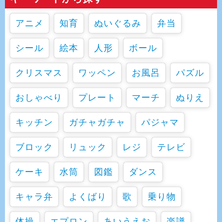
アニメ
知育
ぬいぐるみ
弁当
シール
絵本
人形
ボール
クリスマス
ワッペン
お風呂
パズル
おしゃべり
プレート
マーチ
ぬりえ
キッチン
ガチャガチャ
パジャマ
ブロック
リュック
レジ
テレビ
ケーキ
水筒
図鑑
ダンス
キャラ弁
よくばり
歌
乗り物
体操
エプロン
あいうえお
楽譜