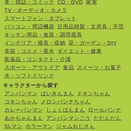
本・雑誌・コミック
CD・DVD
家電
TV・オーディオ・カメラ
スマートフォン・タブレット
パソコン・周辺機器
日用品雑貨・文房具・手芸
キッチン用品・食器・調理器具
インテリア・寝具・収納
花・ガーデン・DIY
美容・コスメ・香水
ダイエット・健康
医薬品・コンタクト・介護
スポーツ・アウトドア
食品
スイーツ・お菓子
水・ソフトドリンク
キャラクターから探す
アンパンマン
ばいきんまん
ドキンちゃん
コキンちゃん
メロンパンナちゃん
カレーパンマン
しょくぱんまん
ロールパンナ
あかちゃんまん
アンパンマンごう
だだんだん
SLマン
ホラーマン
ジャムおじさん