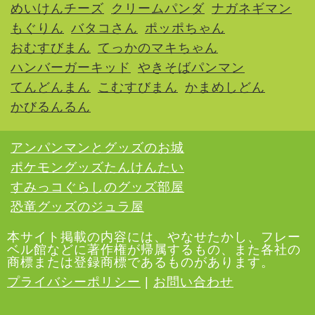
めいけんチーズ
クリームパンダ
ナガネギマン
もぐりん
バタコさん
ポッポちゃん
おむすびまん
てっかのマキちゃん
ハンバーガーキッド
やきそばパンマン
てんどんまん
こむすびまん
かまめしどん
かびるんるん
アンパンマンとグッズのお城
ポケモングッズたんけんたい
すみっコぐらしのグッズ部屋
恐竜グッズのジュラ屋
本サイト掲載の内容には、やなせたかし、フレー
ベル館などに著作権が帰属するもの、また各社の
商標または登録商標であるものがあります。
プライバシーポリシー
|
お問い合わせ