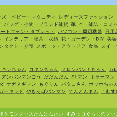
ッズ・ベビー・マタニティ
レディースファッション
ア
バッグ・小物・ブランド雑貨
靴
本・雑誌・コミ
マートフォン・タブレット
パソコン・周辺機器
日用
具
インテリア・寝具・収納
花・ガーデン・DIY
美容
ンタクト・介護
スポーツ・アウトドア
食品
スイー
ドキンちゃん
コキンちゃん
メロンパンナちゃん
カ
アンパンマンごう
だだんだん
SLマン
ホラーマン
ダ
ナガネギマン
もぐりん
バタコさん
ポッポちゃ
ガーキッド
やきそばパンマン
てんどんまん
こむす
ポケモングッズたんけんたい
すみっコぐらしのグッ