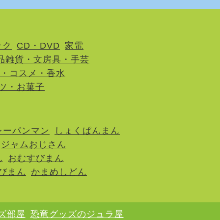
ック
CD・DVD
家電
品雑貨・文房具・手芸
・コスメ・香水
ツ・お菓子
レーパンマン
しょくぱんまん
ジャムおじさん
ん
おむすびまん
びまん
かまめしどん
ズ部屋
恐竜グッズのジュラ屋