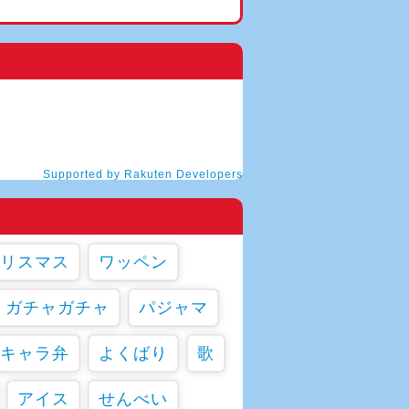
Supported by Rakuten Developers
リスマス
ワッペン
ガチャガチャ
パジャマ
キャラ弁
よくばり
歌
アイス
せんべい