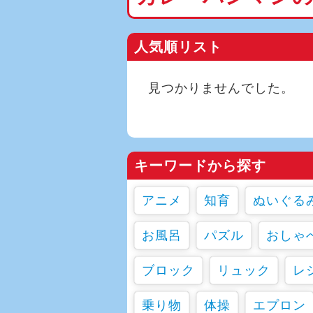
人気順リスト
見つかりませんでした。
キーワードから探す
アニメ
知育
ぬいぐる
お風呂
パズル
おしゃ
ブロック
リュック
レ
乗り物
体操
エプロン