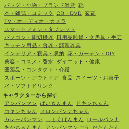
バッグ・小物・ブランド雑貨
靴
本・雑誌・コミック
CD・DVD
家電
TV・オーディオ・カメラ
スマートフォン・タブレット
パソコン・周辺機器
日用品雑貨・文房具・手芸
キッチン用品・食器・調理器具
インテリア・寝具・収納
花・ガーデン・DIY
美容・コスメ・香水
ダイエット・健康
医薬品・コンタクト・介護
スポーツ・アウトドア
食品
スイーツ・お菓子
水・ソフトドリンク
キャラクターから探す
アンパンマン
ばいきんまん
ドキンちゃん
コキンちゃん
メロンパンナちゃん
カレーパンマン
しょくぱんまん
ロールパンナ
あかちゃんまん
アンパンマンごう
だだんだん