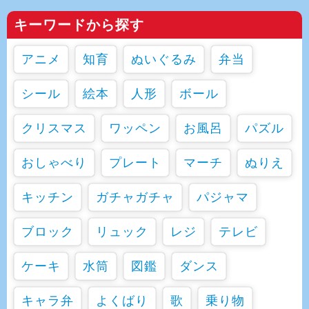
キーワードから探す
アニメ
知育
ぬいぐるみ
弁当
シール
絵本
人形
ボール
クリスマス
ワッペン
お風呂
パズル
おしゃべり
プレート
マーチ
ぬりえ
キッチン
ガチャガチャ
パジャマ
ブロック
リュック
レジ
テレビ
ケーキ
水筒
図鑑
ダンス
キャラ弁
よくばり
歌
乗り物