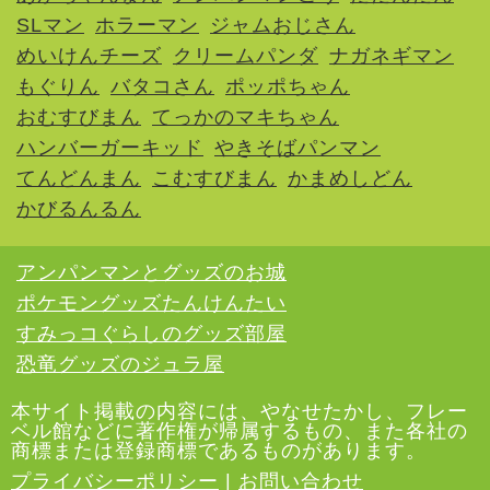
SLマン
ホラーマン
ジャムおじさん
めいけんチーズ
クリームパンダ
ナガネギマン
もぐりん
バタコさん
ポッポちゃん
おむすびまん
てっかのマキちゃん
ハンバーガーキッド
やきそばパンマン
てんどんまん
こむすびまん
かまめしどん
かびるんるん
アンパンマンとグッズのお城
ポケモングッズたんけんたい
すみっコぐらしのグッズ部屋
恐竜グッズのジュラ屋
本サイト掲載の内容には、やなせたかし、フレー
ベル館などに著作権が帰属するもの、また各社の
商標または登録商標であるものがあります。
プライバシーポリシー
|
お問い合わせ