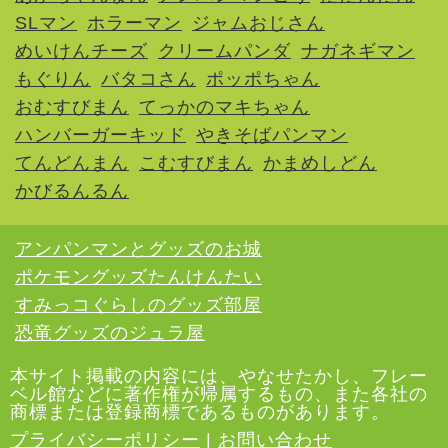
SLマン
ホラーマン
ジャムおじさん
めいけんチーズ
クリームパンダ
ナガネギマン
もぐりん
バタコさん
ポッポちゃん
おむすびまん
てっかのマキちゃん
ハンバーガーキッド
やきそばパンマン
てんどんまん
こむすびまん
かまめしどん
かびるんるん
アンパンマンとグッズのお城
ポケモングッズたんけんたい
すみっコぐらしのグッズ部屋
恐竜グッズのジュラ屋
本サイト掲載の内容には、やなせたかし、フレー
ベル館などに著作権が帰属するもの、また各社の
商標または登録商標であるものがあります。
プライバシーポリシー
|
お問い合わせ