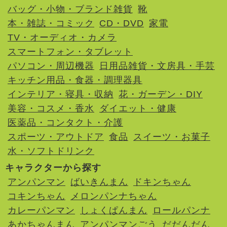
バッグ・小物・ブランド雑貨
靴
本・雑誌・コミック
CD・DVD
家電
TV・オーディオ・カメラ
スマートフォン・タブレット
パソコン・周辺機器
日用品雑貨・文房具・手芸
キッチン用品・食器・調理器具
インテリア・寝具・収納
花・ガーデン・DIY
美容・コスメ・香水
ダイエット・健康
医薬品・コンタクト・介護
スポーツ・アウトドア
食品
スイーツ・お菓子
水・ソフトドリンク
キャラクターから探す
アンパンマン
ばいきんまん
ドキンちゃん
コキンちゃん
メロンパンナちゃん
カレーパンマン
しょくぱんまん
ロールパンナ
あかちゃんまん
アンパンマンごう
だだんだん