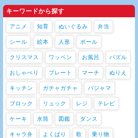
キーワードから探す
アニメ
知育
ぬいぐるみ
弁当
シール
絵本
人形
ボール
クリスマス
ワッペン
お風呂
パズル
おしゃべり
プレート
マーチ
ぬりえ
キッチン
ガチャガチャ
パジャマ
ブロック
リュック
レジ
テレビ
ケーキ
水筒
図鑑
ダンス
キャラ弁
よくばり
歌
乗り物