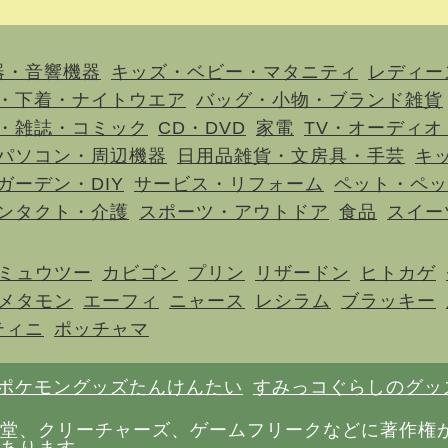
器・音響機器
キッズ・ベビー・マタニティ
レディー
・下着・ナイトウエア
バッグ・小物・ブランド雑貨
・雑誌・コミック
CD・DVD
家電
TV・オーディオ
パソコン・周辺機器
日用品雑貨・文房具・手芸
キ
ガーデン・DIY
サービス・リフォーム
ペット・ペッ
ンタクト・介護
スポーツ・アウトドア
食品
スイー
ミュウツー
カビゴン
プリン
リザードン
ヒトカゲ
メタモン
エーフィ
ニャース
レシラム
ブラッキー
ティニ
ポッチャマ
ポケモングッズたんけんたい
すみっコぐらしのグッ
堂、クリーチャーズ、ゲームフリークなどに著作権