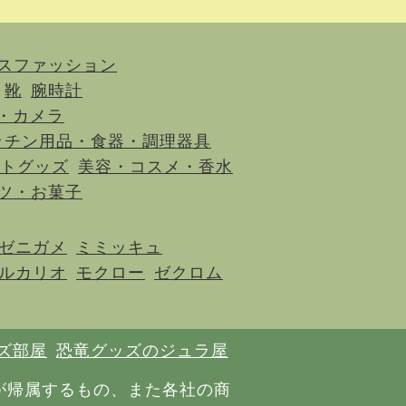
スファッション
靴
腕時計
・カメラ
ッチン用品・食器・調理器具
トグッズ
美容・コスメ・香水
ツ・お菓子
ゼニガメ
ミミッキュ
ルカリオ
モクロー
ゼクロム
ズ部屋
恐竜グッズのジュラ屋
が帰属するもの、また各社の商