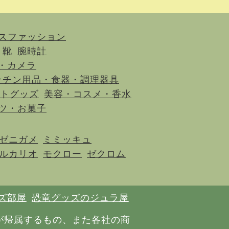
スファッション
靴
腕時計
・カメラ
ッチン用品・食器・調理器具
トグッズ
美容・コスメ・香水
ツ・お菓子
ゼニガメ
ミミッキュ
ルカリオ
モクロー
ゼクロム
ズ部屋
恐竜グッズのジュラ屋
が帰属するもの、また各社の商