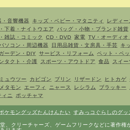
器・音響機器
キッズ・ベビー・マタニティ
レディー
・下着・ナイトウエア
バッグ・小物・ブランド雑貨
・雑誌・コミック
CD・DVD
家電
TV・オーディオ
パソコン・周辺機器
日用品雑貨・文房具・手芸
キ
ガーデン・DIY
サービス・リフォーム
ペット・ペッ
ンタクト・介護
スポーツ・アウトドア
食品
スイー
ミュウツー
カビゴン
プリン
リザードン
ヒトカゲ
メタモン
エーフィ
ニャース
レシラム
ブラッキー
ティニ
ポッチャマ
ポケモングッズたんけんたい
すみっコぐらしのグッ
堂、クリーチャーズ、ゲームフリークなどに著作権