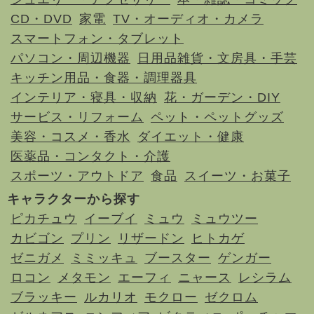
CD・DVD
家電
TV・オーディオ・カメラ
スマートフォン・タブレット
パソコン・周辺機器
日用品雑貨・文房具・手芸
キッチン用品・食器・調理器具
インテリア・寝具・収納
花・ガーデン・DIY
サービス・リフォーム
ペット・ペットグッズ
美容・コスメ・香水
ダイエット・健康
医薬品・コンタクト・介護
スポーツ・アウトドア
食品
スイーツ・お菓子
キャラクターから探す
ピカチュウ
イーブイ
ミュウ
ミュウツー
カビゴン
プリン
リザードン
ヒトカゲ
ゼニガメ
ミミッキュ
ブースター
ゲンガー
ロコン
メタモン
エーフィ
ニャース
レシラム
ブラッキー
ルカリオ
モクロー
ゼクロム