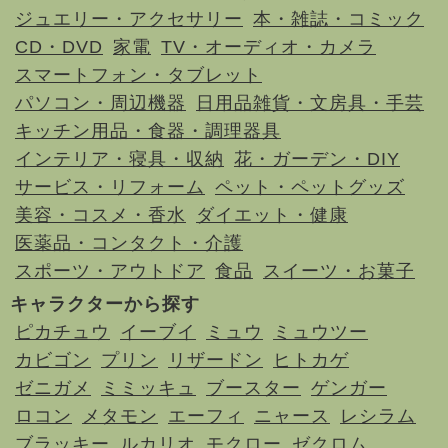
ジュエリー・アクセサリー
本・雑誌・コミック
CD・DVD
家電
TV・オーディオ・カメラ
スマートフォン・タブレット
パソコン・周辺機器
日用品雑貨・文房具・手芸
キッチン用品・食器・調理器具
インテリア・寝具・収納
花・ガーデン・DIY
サービス・リフォーム
ペット・ペットグッズ
美容・コスメ・香水
ダイエット・健康
医薬品・コンタクト・介護
スポーツ・アウトドア
食品
スイーツ・お菓子
キャラクターから探す
ピカチュウ
イーブイ
ミュウ
ミュウツー
カビゴン
プリン
リザードン
ヒトカゲ
ゼニガメ
ミミッキュ
ブースター
ゲンガー
ロコン
メタモン
エーフィ
ニャース
レシラム
ブラッキー
ルカリオ
モクロー
ゼクロム