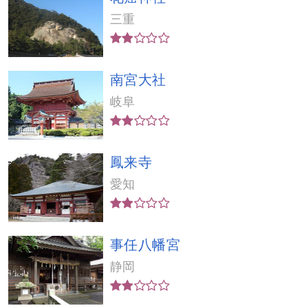
三重
南宮大社
岐阜
鳳来寺
愛知
事任八幡宮
静岡