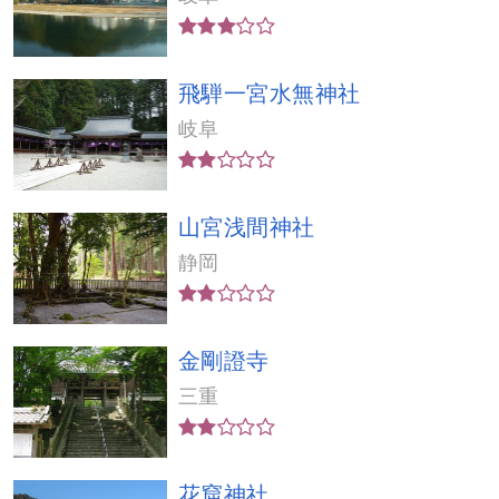
飛騨一宮水無神社
岐阜
山宮浅間神社
静岡
金剛證寺
三重
花窟神社