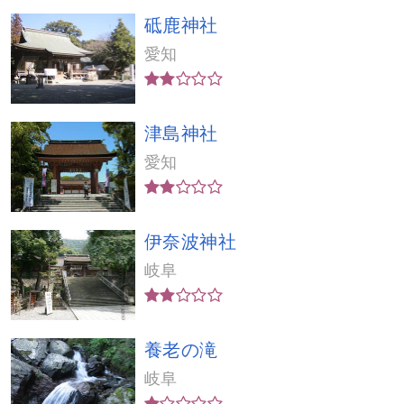
砥鹿神社
愛知
津島神社
愛知
伊奈波神社
岐阜
養老の滝
岐阜