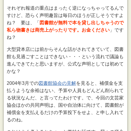
それぞれ報道の重点はまったく逆になっちゃってるんで
すけど、恐らく声明趣旨は毎日のほうが正しそうですよ
ね？ 要は、「
図書館が無料で本を貸し出しちゃうので
私ら物書きは商売上がったりです。お金ください
」です
ね？
大型貸本店には前からそんな話がされてきていて、図書
館も見過ごすことはできない・・・という流れで議論も
進んできてたと思いますが、公式な声明としては初めて
かな？
2004年3月での
図書館協会の見解
を見ると、補償金を支
払うような余裕はない、予算や人員もどんどん削られて
る状況なんだ、と言ってたわけです。で、今回の文芸家
協会ほかの共同声明は、国や自治体に向けて、図書館が
補償金を支払えるだけの予算投下をせよ、と申し入れて
るのね。