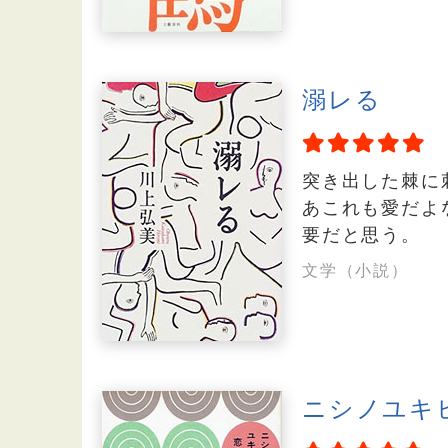
溺レる
突き出した棘に
あこれも愛だよ
要だと思う。
文学（小説）
ニシノユキ