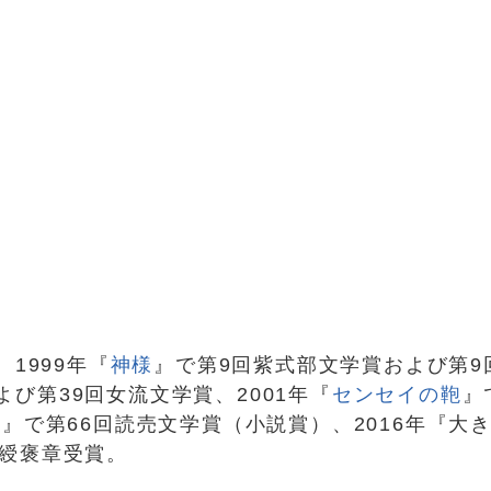
、1999年『
神様
』で第9回紫式部文学賞および第9回B
よび第39回女流文学賞、2001年『
センセイの鞄
』
声』で第66回読売文学賞（小説賞）、2016年『大
紫綬褒章受賞。