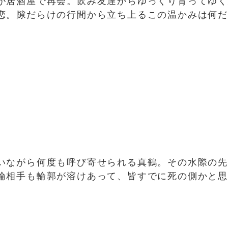
が居酒屋で再会。飲み友達からゆっくり育ってゆ
恋。隙だらけの行間から立ち上るこの温かみは何
いながら何度も呼び寄せられる真鶴。その水際の
倫相手も輪郭が溶けあって、皆すでに死の側かと