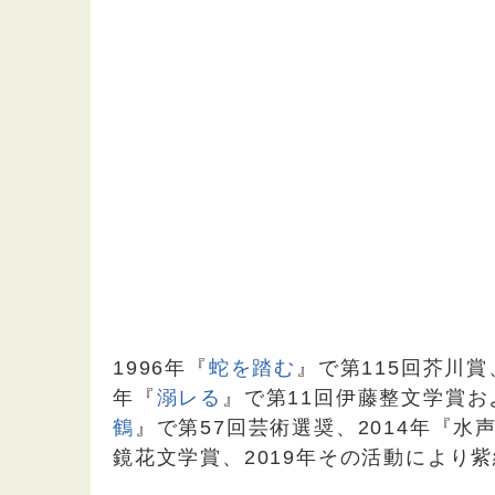
1996年『
蛇を踏む
』で第115回芥川賞
年『
溺レる
』で第11回伊藤整文学賞お
鶴
』で第57回芸術選奨、2014年『水
鏡花文学賞、2019年その活動により