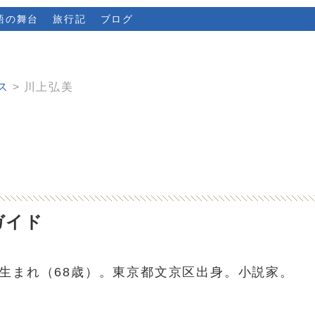
語の舞台
旅行記
ブログ
ス
川上弘美
ガイド
年生まれ（68歳）。東京都文京区出身。小説家。