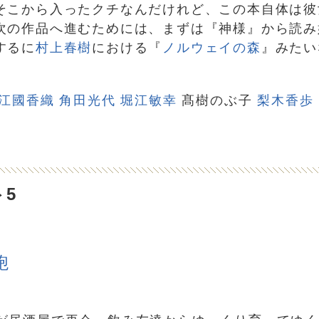
そこから入ったクチなんだけれど、この本自体は彼
次の作品へ進むためには、まずは『神様』から読み
するに
村上春樹
における『
ノルウェイの森
』みたい
江國香織
角田光代
堀江敏幸
髙樹のぶ子
梨木香歩
5
鞄