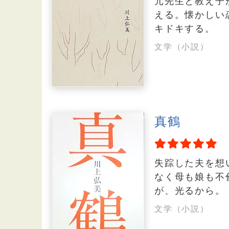
元先生と教え子
える。懐かしい
キドキする。
文学（小説）
真鶴
失踪した夫を想
なく母も娘も不
が、光るから。
文学（小説）