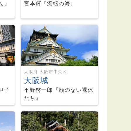
ん』
宮本輝『流転の海』
大阪府 大阪市中央区
大阪城
甲子
平野啓一郎『顔のない裸体
たち』