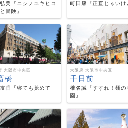
弘美『ニシノユキヒコ
町田康『正直じゃいけ
と冒険』
府 大阪市中央区
大阪府 大阪市中央区
斎橋
千日前
友香『寝ても覚めて
椎名誠『すすれ！麺の
園』