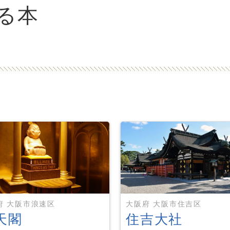
る本
府 大阪市浪速区
大阪府 大阪市住吉区
天閣
住吉大社