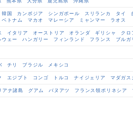
県
熊本県
大分県
鹿児島県
沖縄県
韓国
カンボジア
シンガポール
スリランカ
タイ
ベトナム
マカオ
マレーシア
ミャンマー
ラオス
ス
イタリア
オーストリア
オランダ
ギリシャ
クロ
ルウェー
ハンガリー
フィンランド
フランス
ブルガ
バ
チリ
ブラジル
メキシコ
ク
エジプト
コンゴ
トルコ
ナイジェリア
マダガス
リアナ諸島
グアム
バヌアツ
フランス領ポリネシア