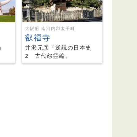
大阪府 南河内郡太子町
叡福寺
』
井沢元彦『逆説の日本史
2 古代怨霊編』