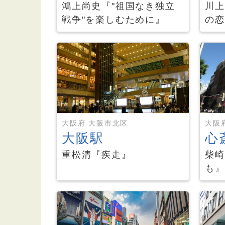
鴻上尚史『"祖国なき独立
川上
戦争"を楽しむために』
の恋
大阪府 大阪市北区
大阪
大阪駅
心
重松清『疾走』
柴崎
も』