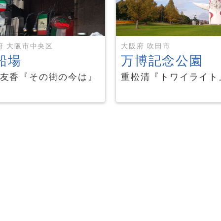
府 大阪市中央区
大阪府 吹田市
船場
万博記念公園
友香『その街の今は』
重松清『トワイライト